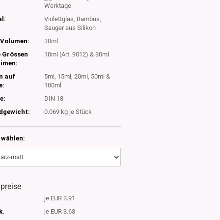
Werktage
l:
Violettglas, Bambus,
Sauger aus Silikon
Volumen:
30ml
e Grössen
10ml (Art. 9012) & 30ml
timen:
n auf
5ml, 15ml, 20ml, 50ml &
e:
100ml
e:
DIN 18
dgewicht:
0.069
kg je Stück
wählen:
lpreise
.
je EUR 3.91
k.
je EUR 3.63