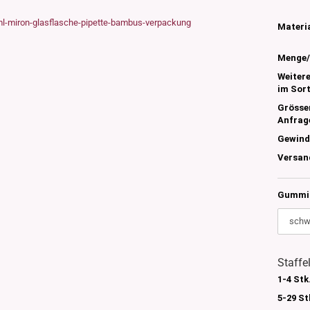
s
nglas
Materia
olettglas
Menge/
Weiter
im Sor
en, 3ml-7ml
g/ml - 15g/ml
Grösse
Anfrag
g/ml
Gewind
g/ml
0g -150g/ml
Versan
 DIN18
0-500g/ml
20/410
Gummi 
24/410
Staffe
1-4 Stk
5-29 St