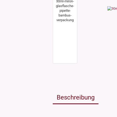
Weissgla
NEU: Grü
MIRON Vi
"Lilly"
"Raoul"
"Miro"
MINI Dos
"Clary"
Inhalt 10
Inhalt 30
Inhalt 50
Inhalt 10
Gewinde DIN18
Gewinde
Inhalt 20
Gewinde 20/410
Gewinde 
Gewinde 24/410
Gewinde 
Gewinde 28/410
Beschreibung