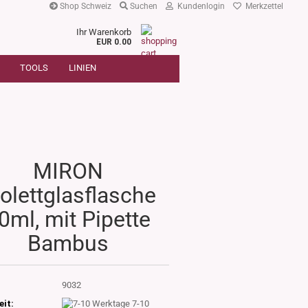
Shop Schweiz
Suchen
Kundenlogin
Merkzettel
Ihr Warenkorb
r
EUR 0.00
SUCHE
oder
TOOLS
LINIEN
Artikelnummer
E-Mail
Passwort
MIRON
iolettglasflasche
Konto erstellen
0ml, mit Pipette
Passwort vergessen?
Bambus
:
9032
eit:
7-10