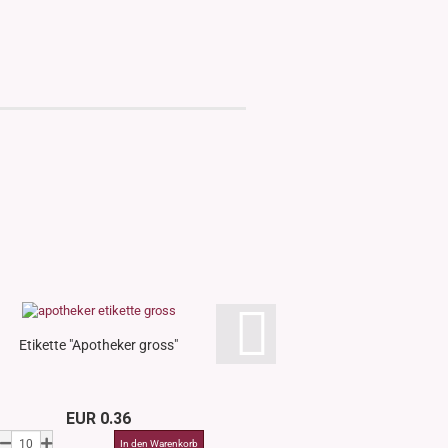
Etikette "Apotheker gross"
Etikette "Apothe
EUR 0.36
EUR 0.3