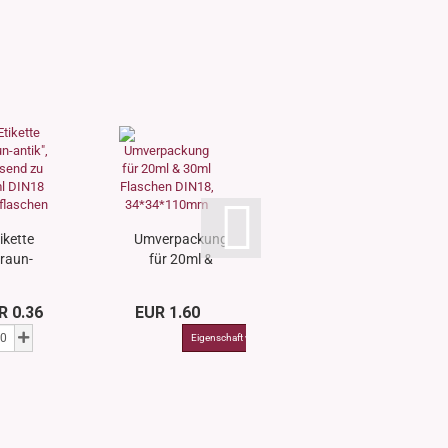
ikette
Umverpackung
braun-
für 20ml &
ntik",
30ml Flaschen
ssend
DIN18,...
R 0.36
EUR 1.60
 10ml
N18...