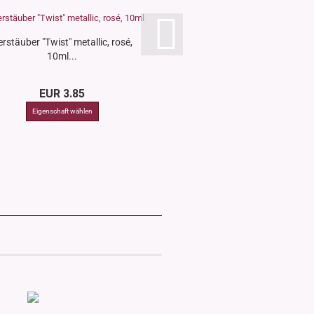
erstäuber "Twist" metallic, rosé,
Zerstäuber "Twist" metalli
10ml...
10ml...
EUR 3.85
EUR 3.85