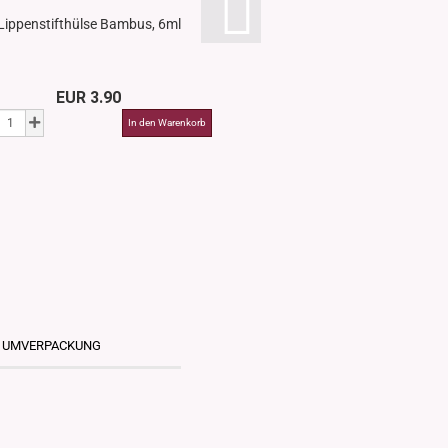
Lippenstifthülse Bambus, 6ml
Aluminiumdose, 10ml, 
EUR 3.90
EUR 1.50
& UMVERPACKUNG