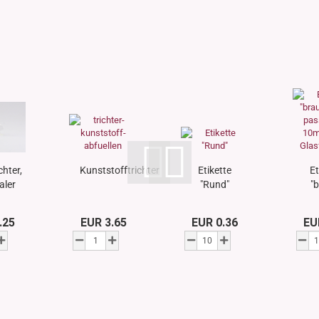
chter,
Kunststofftrichter
Etikette
Et
aler
"Rund"
"
klein
a
pa
.25
EUR 3.65
EUR 0.36
EU
zu
DI