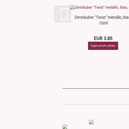
Zerstäuber "Twist" metallic, bla
10ml
EUR 3.85