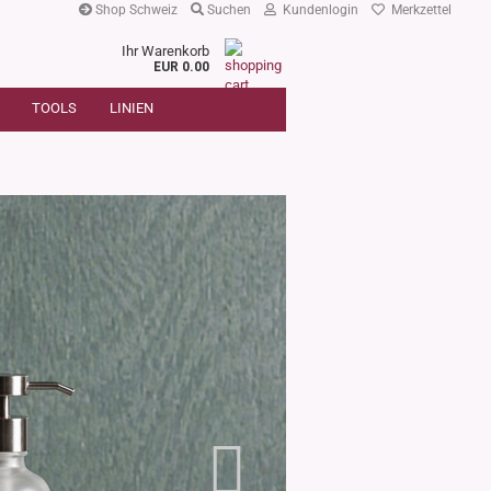
Shop Schweiz
Suchen
Kundenlogin
Merkzettel
Ihr Warenkorb
r
EUR 0.00
SUCHE
oder
TOOLS
LINIEN
Artikelnummer
E-Mail
Passwort
Konto erstellen
Passwort vergessen?