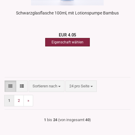
Schwarzglasflasche 100ml, mit Lotionspumpe Bambus
EUR 4.05
Sortieren nach
pro Seite
Sortieren nach
24 pro Seite
1
2
»
1
bis
24
(von insgesamt
40
)