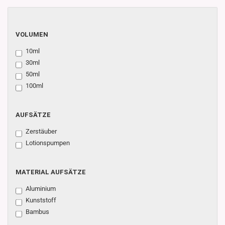
VOLUMEN
VOLUMEN
10ml
30ml
50ml
100ml
AUFSÄTZE
AUFSÄTZE
Zerstäuber
Lotionspumpen
MATERIAL
MATERIAL AUFSÄTZE
AUFSÄTZE
Aluminium
Kunststoff
Bambus