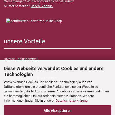
Grossmengen? Wunschprodukt nicht gefunden?
Muster bestellen?
Unsere Vorteile.
unsere Vorteile
Diverse Zahlungsmittel:
Diese Webseite verwendet Cookies und andere
Technologien
Wir versenden unkompliziert mit GLS.
Wir verwenden Cookies und ähnliche Technologien, auch von
Verzollungs- sowie Zollkosten übernimmt Dynamica Shop für Sie!
Drittanbietern, um die ordentliche Funktionsweise der Website zu
gewährleisten, die Nutzung unseres Angebotes zu analysieren und Ihnen
ein bestmögliches Einkaufserlebnis bieten zu können. Weitere
Informationen finden Sie in unserer
Datenschutzerklärung
.
Folgen Sie uns auf:
Alle Akzeptieren