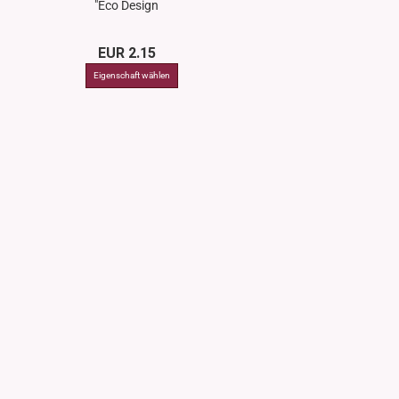
"Eco Design
Mystic", 5ml, aus
Pappe
EUR 2.15