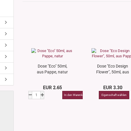
s
nglas
olettglas
en, 3ml-7ml
g/ml - 15g/ml
g/ml
g/ml
Dose "Eco" 50ml,
Dose "Eco Design
0g -150g/ml
 DIN18
aus Pappe, natur
Flower", 50ml, aus
0-500g/ml
20/410
Pappe
24/410
EUR 2.65
EUR 3.30