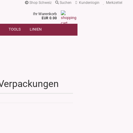
Shop Schweiz
Suchen
Kundenlogin
Merkzettel
Ihr Warenkorb
r
EUR 0.00
SUCHE
oder
TOOLS
LINIEN
Artikelnummer
E-Mail
Passwort
 Verpackungen
Konto erstellen
Passwort vergessen?