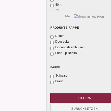
50ml
70ml
80ml
Mehr
100ml
PRODUKTE
170ml
PRODUKTE PAPPE
PAPPE
Dosen
Deosticks
Lippenbalsamhülsen
Push-up-Sticks
FARBE
FARBE
Schwarz
Braun
FILTERN
ZURÜCKSETZEN