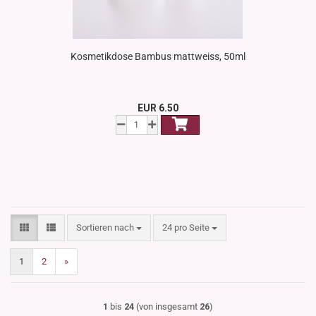
Kosmetikdose Bambus mattweiss, 50ml
EUR 6.50
Sortieren nach
pro Seite
Sortieren nach
24 pro Seite
1
2
»
1
bis
24
(von insgesamt
26
)