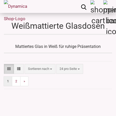
Weißmattierte Glasdosen
Mattiertes Glas in Weiß für ruhige Präsentation
Sortieren nach
pro Seite
Sortieren nach
24 pro Seite
1
2
»