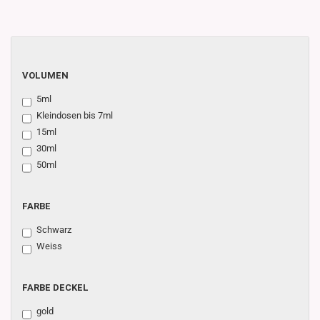
VOLUMEN
VOLUMEN
5ml
Kleindosen bis 7ml
15ml
30ml
50ml
FARBE
FARBE
Schwarz
Weiss
FARBE
FARBE DECKEL
DECKEL
gold