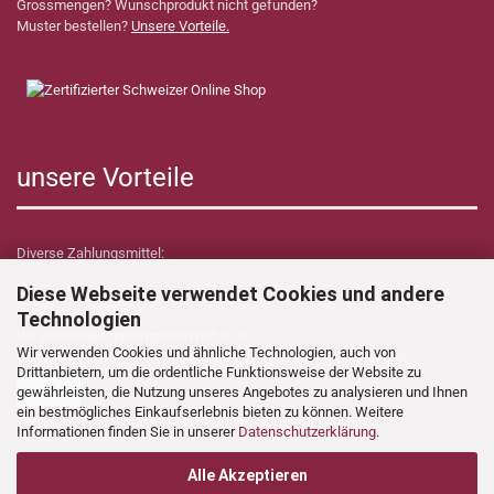
Grossmengen? Wunschprodukt nicht gefunden?
Muster bestellen?
Unsere Vorteile.
unsere Vorteile
Diverse Zahlungsmittel:
Diese Webseite verwendet Cookies und andere
Technologien
Wir versenden unkompliziert mit GLS.
Wir verwenden Cookies und ähnliche Technologien, auch von
Verzollungs- sowie Zollkosten übernimmt Dynamica Shop für Sie!
Drittanbietern, um die ordentliche Funktionsweise der Website zu
gewährleisten, die Nutzung unseres Angebotes zu analysieren und Ihnen
ein bestmögliches Einkaufserlebnis bieten zu können. Weitere
Informationen finden Sie in unserer
Datenschutzerklärung
.
Folgen Sie uns auf:
Alle Akzeptieren