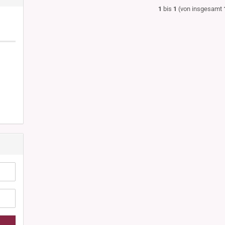
1
bis
1
(von insgesamt