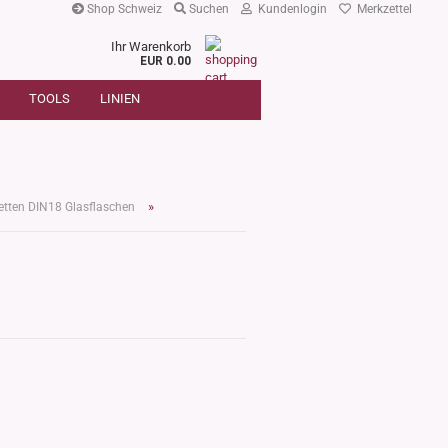
Shop Schweiz
Suchen
Kundenlogin
Merkzettel
Ihr Warenkorb
r
EUR 0.00
SUCHE
oder
TOOLS
LINIEN
Artikelnummer
E-Mail
Passwort
»
ketten DIN18 Glasflaschen
Konto erstellen
Passwort vergessen?