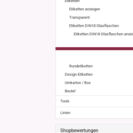
Etiketten
Weissgla
NEU: Grü
Etiketten anzeigen
MIRON Vi
Transparent
"Lilly"
Etiketten DIN18 Glasflaschen
"Raoul"
Etiketten DIN18 Glasflaschen anze
"Miro"
MINI Dos
"Clary"
Inhalt 10
Inhalt 30
Inhalt 50
Rundetiketten
Inhalt 10
Gewinde DIN18
Gewinde
Design-Etiketten
Inhalt 20
Gewinde 20/410
Gewinde 
Umkarton / Box
Gewinde 24/410
Gewinde 
Beutel
Gewinde 28/410
Tools
Linien
Shopbewertungen