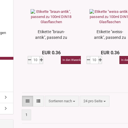
s
nglas
olettglas
Etikette "braun-
Etikette "weiss-
igen
antik", passend zu
antik", passend zu
en, 3ml-7ml
100ml DIN18
100ml DIN18
g/ml - 15g/ml
Glasflaschen
Glasflaschen
g/ml
EUR 0.36
EUR 0.36
g/ml
0g -150g/ml
 DIN18
0-500g/ml
20/410
24/410
Sortieren nach
pro Seite
Sortieren nach
24 pro Seite
1