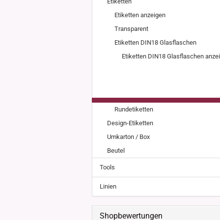
Etiketten
Weissgla
NEU: Grü
Etiketten anzeigen
MIRON Vi
Transparent
"Lilly"
Etiketten DIN18 Glasflaschen
"Raoul"
Etiketten DIN18 Glasflaschen anze
"Miro"
MINI Dos
"Clary"
Inhalt 10
Inhalt 30
Inhalt 50
Rundetiketten
Inhalt 10
Gewinde DIN18
Gewinde
Design-Etiketten
Inhalt 20
Gewinde 20/410
Gewinde 
Umkarton / Box
Gewinde 24/410
Gewinde 
Beutel
Gewinde 28/410
Tools
Linien
Shopbewertungen