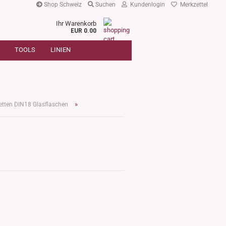
Shop Schweiz
Suchen
Kundenlogin
Merkzettel
Ihr Warenkorb
r
EUR 0.00
SUCHE
oder
TOOLS
LINIEN
Artikelnummer
E-Mail
Passwort
»
ketten DIN18 Glasflaschen
Konto erstellen
Passwort vergessen?