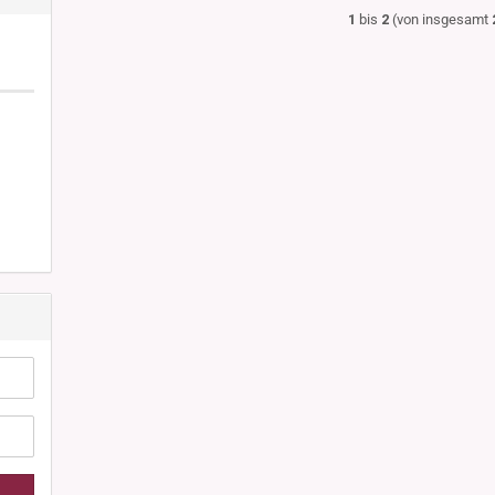
1
bis
2
(von insgesamt