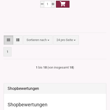
Sortieren nach
pro Seite
Sortieren nach
24 pro Seite
1
1
bis
18
(von insgesamt
18
)
Shopbewertungen
Shopbewertungen