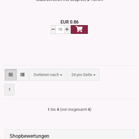
EUR 0.86
Sortieren nach
pro Seite
Sortieren nach
24 pro Seite
1
1
bis
4
(von insgesamt
4
)
Shopbewertungen