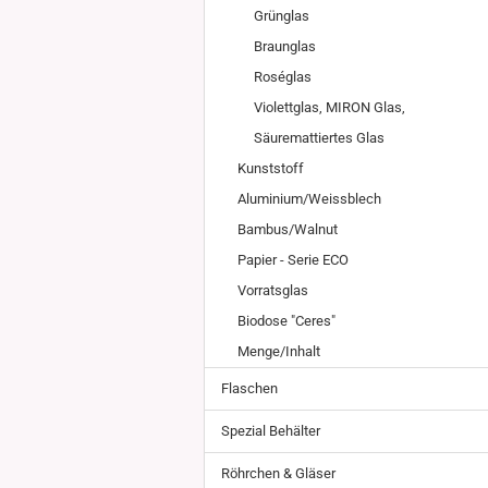
Weissgla
Grünglas
NEU: Grü
Braunglas
MIRON Vi
Roséglas
"Lilly"
Violettglas, MIRON Glas,
"Raoul"
"Miro"
Säuremattiertes Glas
MINI Dos
"Clary"
Kunststoff
Inhalt 10
Inhalt 30
Aluminium/Weissblech
Inhalt 50
Bambus/Walnut
Inhalt 10
Papier - Serie ECO
Gewinde DIN18
Gewinde
Inhalt 20
Gewinde 20/410
Gewinde 
Vorratsglas
Gewinde 24/410
Gewinde 
Biodose "Ceres"
Gewinde 28/410
Menge/Inhalt
Flaschen
Spezial Behälter
Röhrchen & Gläser