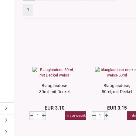
s
nglas
1
olettglas
en, 3ml-7ml
g/ml - 15g/ml
g/ml
g/ml
0g -150g/ml
 DIN18
0-500g/ml
20/410
Blauglasdose
Blauglasdose,
24/410
30ml, mit Deckel
50ml, mit Deckel
weiss
weiss
EUR 3.10
EUR 3.15