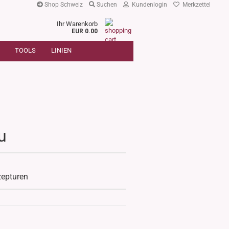
Shop Schweiz
Suchen
Kundenlogin
Merkzettel
Ihr Warenkorb
r
EUR 0.00
SUCHE
oder
TOOLS
LINIEN
Artikelnummer
E-Mail
Passwort
u
Konto erstellen
Passwort vergessen?
zepturen