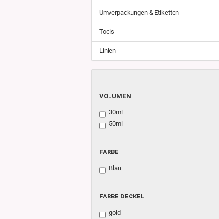
Umverpackungen & Etiketten
Tools
Linien
VOLUMEN
VOLUMEN
30ml
50ml
FARBE
FARBE
Blau
FARBE
FARBE DECKEL
DECKEL
gold