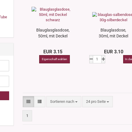
 Tube
Blauglasglasdose,
Blauglasdose,
50ml, mit Deckel
30ml, mit Deckel
schwarz
grün
EUR 3.15
EUR 3.10
Sortieren nach
pro Seite
Sortieren nach
24 pro Seite
1