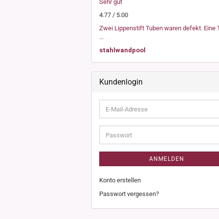
Sehr gut
4.77 / 5.00
Zwei Lippenstift Tuben waren defekt. Eine
...
stahlwandpool
Kundenlogin
E-
Mail-
Adresse
Passwort
ANMELDEN
Konto erstellen
Passwort vergessen?