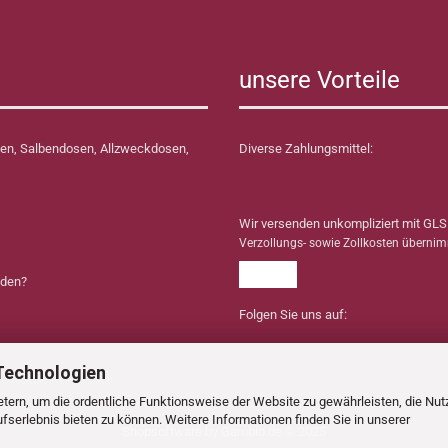
unsere Vorteile
en, Salbendosen, Allzweckdosen,
Diverse Zahlungsmittel:
Wir versenden unkompliziert mit GLS
Verzollungs- sowie Zollkosten überni
nden?
Folgen Sie uns auf:
Technologien
tern, um die ordentliche Funktionsweise der Website zu gewährleisten, die Nu
serlebnis bieten zu können. Weitere Informationen finden Sie in unserer
Shopsoftware
by Gambio.de © 2025