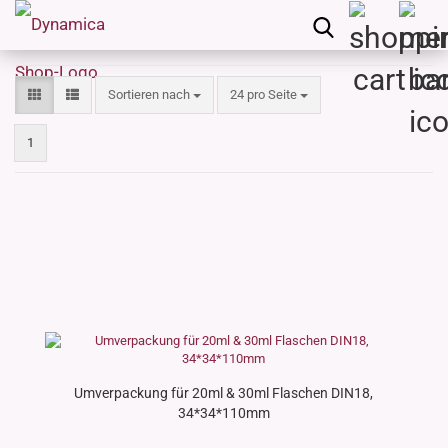
Sortieren nach
pro Seite
Sortieren nach
24 pro Seite
1
Umverpackung für 20ml & 30ml Flaschen DIN18,
34*34*110mm