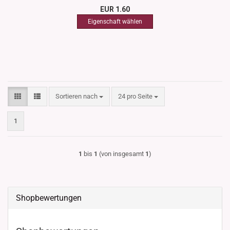
EUR 1.60
Sortieren nach
pro Seite
Sortieren nach
24 pro Seite
1
1
bis
1
(von insgesamt
1
)
Shopbewertungen