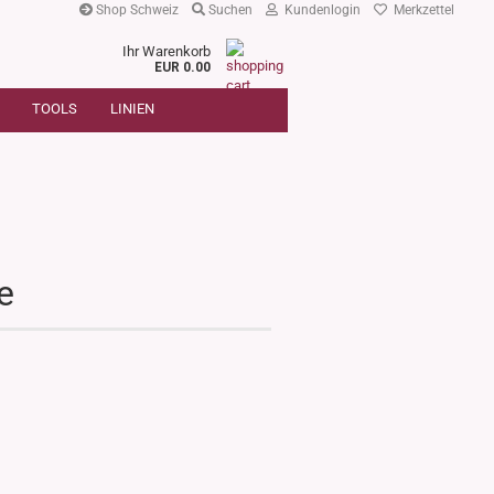
Shop Schweiz
Suchen
Kundenlogin
Merkzettel
Ihr Warenkorb
r
EUR 0.00
SUCHE
oder
TOOLS
LINIEN
Artikelnummer
E-Mail
Passwort
e
e
Konto erstellen
Passwort vergessen?