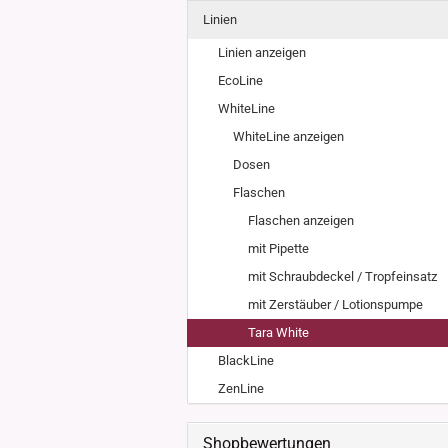
Weissgla
Linien
NEU: Grü
MIRON Vi
Linien anzeigen
"Lilly"
EcoLine
"Raoul"
WhiteLine
"Miro"
MINI Dos
WhiteLine anzeigen
"Clary"
Inhalt 10
Dosen
Inhalt 30
Flaschen
Inhalt 50
Flaschen anzeigen
Inhalt 10
Gewinde DIN18
Gewinde
mit Pipette
Inhalt 20
Gewinde 20/410
Gewinde 
mit Schraubdeckel / Tropfeinsatz
Gewinde 24/410
Gewinde 
mit Zerstäuber / Lotionspumpe
Gewinde 28/410
Tara White
BlackLine
ZenLine
Shopbewertungen