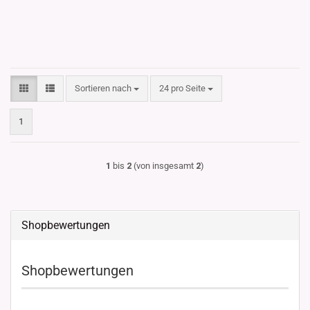
Sortieren nach
pro Seite
Sortieren nach
24 pro Seite
1
1
bis
2
(von insgesamt
2
)
Shopbewertungen
Shopbewertungen