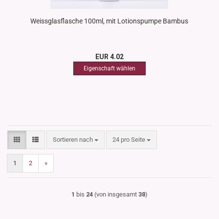
Weissglasflasche 100ml, mit Lotionspumpe Bambus
EUR 4.02
Sortieren nach
pro Seite
Sortieren nach
24 pro Seite
1
2
»
1
bis
24
(von insgesamt
38
)