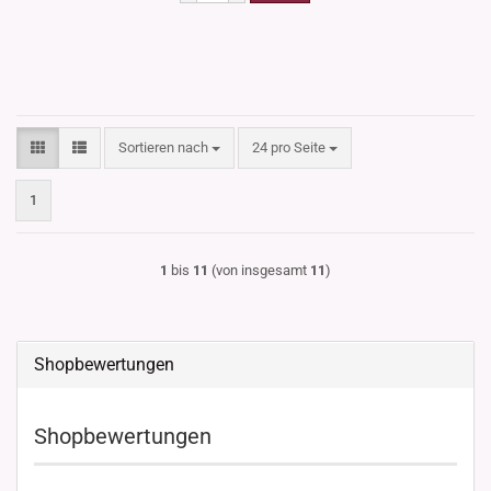
Sortieren nach
pro Seite
Sortieren nach
24 pro Seite
1
1
bis
11
(von insgesamt
11
)
Shopbewertungen
Shopbewertungen