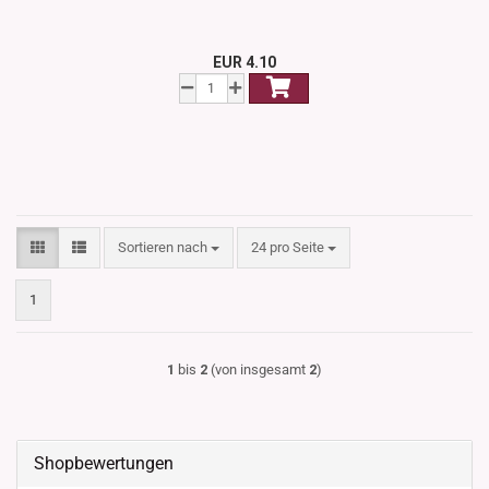
EUR 4.10
Sortieren nach
pro Seite
Sortieren nach
24 pro Seite
1
1
bis
2
(von insgesamt
2
)
Shopbewertungen