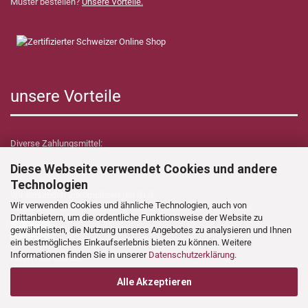
Muster bestellen?
Unsere Vorteile.
unsere Vorteile
Diverse Zahlungsmittel:
Diese Webseite verwendet Cookies und andere
Technologien
Wir versenden unkompliziert mit GLS.
Wir verwenden Cookies und ähnliche Technologien, auch von
Verzollungs- sowie Zollkosten übernimmt Dynamica Shop für Sie!
Drittanbietern, um die ordentliche Funktionsweise der Website zu
gewährleisten, die Nutzung unseres Angebotes zu analysieren und Ihnen
ein bestmögliches Einkaufserlebnis bieten zu können. Weitere
Informationen finden Sie in unserer
Datenschutzerklärung
.
Folgen Sie uns auf:
Alle Akzeptieren