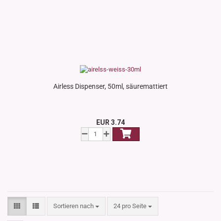
Airless Dispenser, 50ml, säuremattiert
EUR 3.74
Sortieren nach
pro Seite
Sortieren nach
24 pro Seite