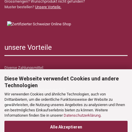
Grossmengen? Wunschprodukt nicht gefunden?
Muster bestellen?
Unsere Vorteile.
unsere Vorteile
Diverse Zahlungsmittel:
Diese Webseite verwendet Cookies und andere
Technologien
Wir versenden unkompliziert mit GLS.
Wir verwenden Cookies und ähnliche Technologien, auch von
Verzollungs- sowie Zollkosten übernimmt Dynamica Shop für Sie!
Drittanbietern, um die ordentliche Funktionsweise der Website zu
gewährleisten, die Nutzung unseres Angebotes zu analysieren und Ihnen
ein bestmögliches Einkaufserlebnis bieten zu können. Weitere
Informationen finden Sie in unserer
Datenschutzerklärung
.
Folgen Sie uns auf:
Alle Akzeptieren