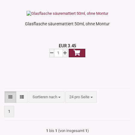
Glasflasche säuremattiert 50ml, ohne Montur
EUR 3.45
Sortieren nach
pro Seite
Sortieren nach
24 pro Seite
1
1
bis
1
(von insgesamt
1
)