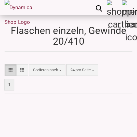
Flaschen einzeln, Gewinde
20/410
Sortieren nach
pro Seite
Sortieren nach
24 pro Seite
1