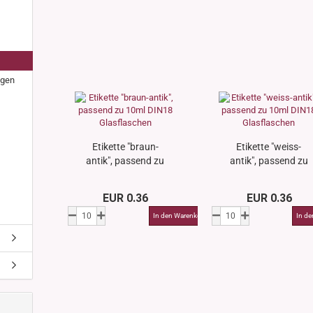
s
nglas
olettglas
igen
en, 3ml-7ml
g/ml - 15g/ml
g/ml
g/ml
Etikette "braun-
Etikette "weiss-
0g -150g/ml
antik", passend zu
antik", passend zu
 DIN18
10ml DIN18
10ml DIN18
0-500g/ml
20/410
Glasflaschen
Glasflaschen
EUR 0.36
EUR 0.36
24/410