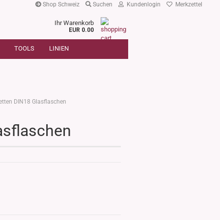
Shop Schweiz
Suchen
Kundenlogin
Merkzettel
Ihr Warenkorb
r
EUR 0.00
SUCHE
oder
TOOLS
LINIEN
Artikelnummer
E-Mail
Passwort
ketten DIN18 Glasflaschen
asflaschen
Konto erstellen
Passwort vergessen?