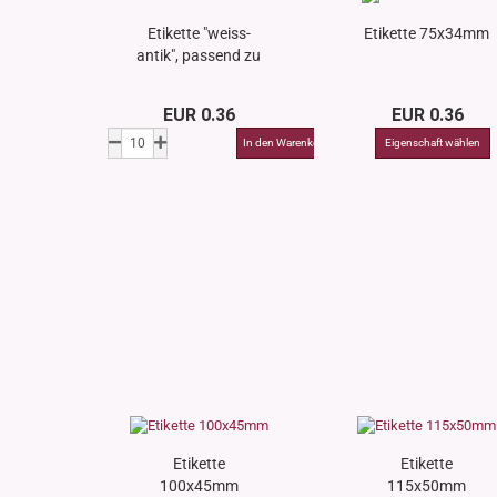
Etikette "weiss-
Etikette 75x34mm
antik", passend zu
50ml DIN18
Glasflaschen
EUR 0.36
EUR 0.36
Etikette
Etikette
100x45mm
115x50mm