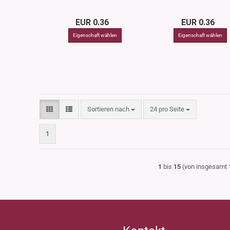
EUR 0.36
EUR 0.36
Sortieren nach
pro Seite
Sortieren nach
24 pro Seite
1
1
bis
15
(von insgesamt