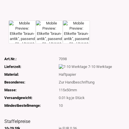
Art.Nr.:
7098
Lieferzeit:
7-10 Werktage
Material:
Haftpapier
Besonderes:
Zur Handbeschriftung
Masse:
115x50mm
Versandgewicht:
0.01
kg je Stück
Mindestbestellmenge:
10
Staffelpreise
10-29 Stk.
je EUR 0.36