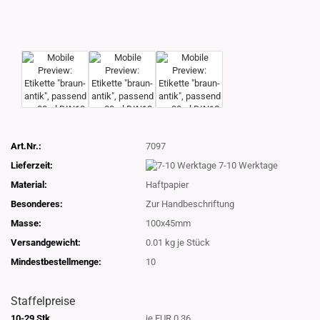
Art.Nr.:
7097
Lieferzeit:
7-10 Werktage
Material:
Haftpapier
Besonderes:
Zur Handbeschriftung
Masse:
100x45mm
Versandgewicht:
0.01
kg je Stück
Mindestbestellmenge:
10
Staffelpreise
10-29 Stk.
je EUR 0.36