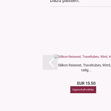
Dazu passen:
Silikon Reiseset, Traveltubes, 90ml,
teilig...
EUR 15.50