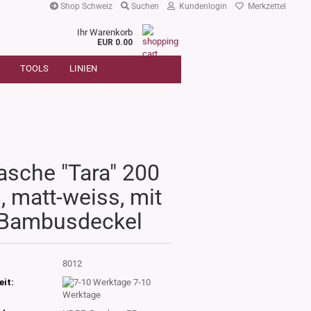
Shop Schweiz
Suchen
Kundenlogin
Merkzettel
Ihr Warenkorb
r
EUR 0.00
SUCHE
oder
TOOLS
LINIEN
Artikelnummer
E-Mail
Passwort
asche "Tara" 200
, matt-weiss, mit
Konto erstellen
Bambusdeckel
Passwort vergessen?
:
8012
eit:
7-10
Werktage