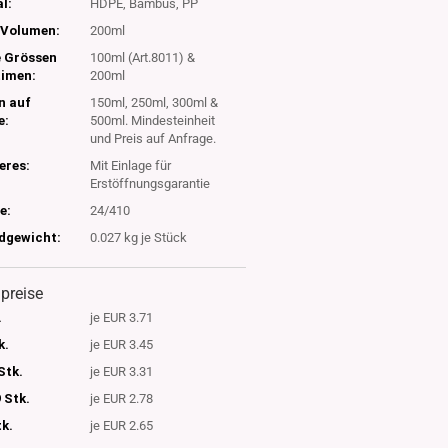
l:
HDPE, Bambus, PP
Volumen:
200ml
e Grössen
100ml (Art.8011) &
timen:
200ml
n auf
150ml, 250ml, 300ml &
e:
500ml. Mindesteinheit
und Preis auf Anfrage.
eres:
Mit Einlage für
Erstöffnungsgarantie
e:
24/410
dgewicht:
0.027
kg je Stück
lpreise
.
je EUR 3.71
k.
je EUR 3.45
Stk.
je EUR 3.31
 Stk.
je EUR 2.78
tk.
je EUR 2.65