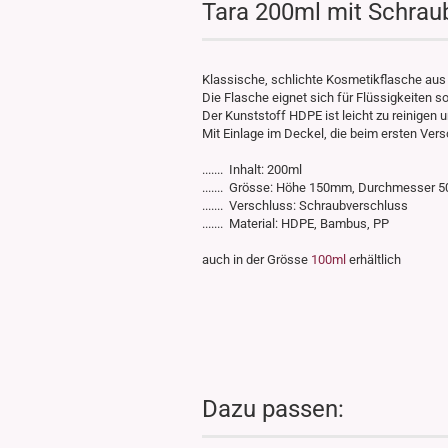
Tara 200ml mit Schra
Klassische, schlichte Kosmetikflasche au
Die Flasche eignet sich für Flüssigkeiten s
Der Kunststoff HDPE ist leicht zu reinigen
Mit Einlage im Deckel, die beim ersten Vers
....... Inhalt: 200ml
....... Grösse: Höhe 150mm, Durchmesser
....... Verschluss: Schraubverschluss
....... Material: HDPE, Bambus, PP
auch in der Grösse
100ml
erhältlich
Dazu passen: