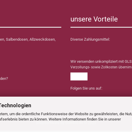
unsere Vorteile
en, Salbendosen, Allzweckdosen,
Diverse Zahlungsmittel:
Wir versenden unkompliziert mit GLS
Verzollungs- sowie Zollkosten überni
nden?
Folgen Sie uns auf:
Technologien
tern, um die ordentliche Funktionsweise der Website zu gewährleisten, die Nu
serlebnis bieten zu können. Weitere Informationen finden Sie in unserer
Shopsoftware
by Gambio.de © 2025