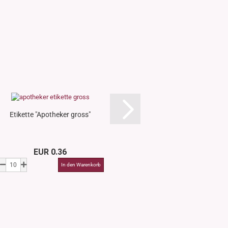
Etikette "Apotheker gross"
Etikette "Apothe
EUR 0.36
EUR 0.3