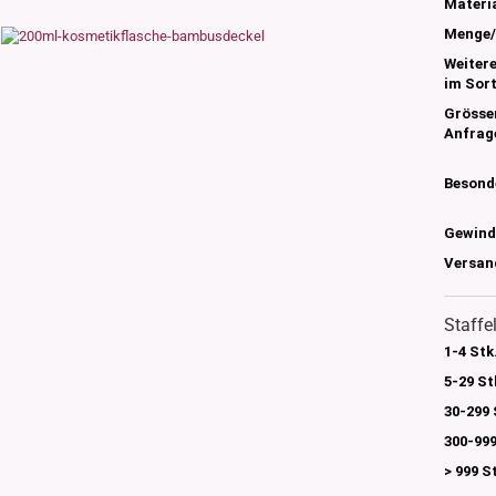
s
Materia
nglas
Menge/
olettglas
Weiter
im Sor
Grösse
Anfrag
en, 3ml-7ml
g/ml - 15g/ml
Besond
g/ml
g/ml
Gewind
0g -150g/ml
Versan
 DIN18
0-500g/ml
20/410
24/410
Staffe
1-4 Stk
5-29 St
30-299 
300-999
> 999 S