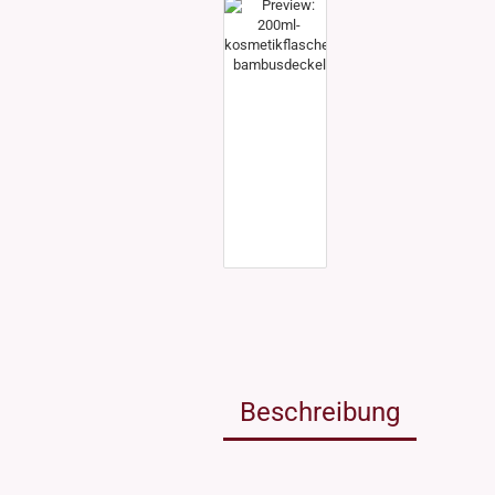
Weissgla
NEU: Grü
MIRON Vi
"Lilly"
"Raoul"
"Miro"
MINI Dos
"Clary"
Inhalt 10
Inhalt 30
Inhalt 50
Inhalt 10
Gewinde DIN18
Gewinde
Inhalt 20
Gewinde 20/410
Gewinde 
Gewinde 24/410
Gewinde 
Gewinde 28/410
Beschreibung