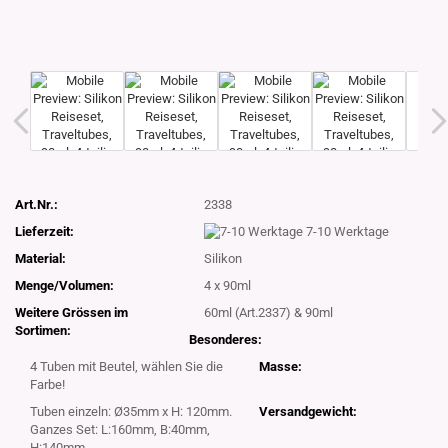
Art.Nr.:
2338
Lieferzeit:
7-10 Werktage
Material:
Silikon
Menge/Volumen:
4 x 90ml
Weitere Grössen im
60ml (Art.2337) & 90ml
Sortimen:
Besonderes:
4 Tuben mit Beutel, wählen Sie die
Masse:
Farbe!
Tuben einzeln: Ø35mm x H: 120mm.
Versandgewicht:
Ganzes Set: L:160mm, B:40mm,
H:140mm