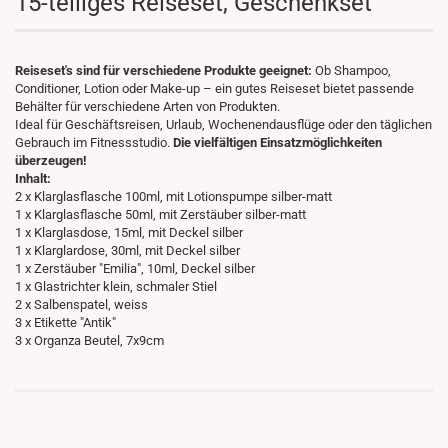
15-teiliges Reiseset, Geschenkset
Reiseset's sind für verschiedene Produkte geeignet:
Ob Shampoo,
Conditioner, Lotion oder Make-up – ein gutes Reiseset bietet passende
Behälter für verschiedene Arten von Produkten.
Ideal für Geschäftsreisen, Urlaub, Wochenendausflüge oder den täglichen
Gebrauch im Fitnessstudio.
Die vielfältigen Einsatzmöglichkeiten
überzeugen!
Inhalt:
2 x Klarglasflasche 100ml, mit Lotionspumpe silber-matt
1 x Klarglasflasche 50ml, mit Zerstäuber silber-matt
1 x Klarglasdose, 15ml, mit Deckel silber
1 x Klarglardose, 30ml, mit Deckel silber
1 x Zerstäuber "Emilia", 10ml, Deckel silber
1 x Glastrichter klein, schmaler Stiel
2 x Salbenspatel, weiss
3 x Etikette "Antik"
3 x Organza Beutel, 7x9cm