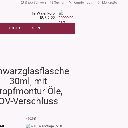
Shop Schweiz
Suchen
Kundenlogin
Merkzettel
Ihr Warenkorb
r
EUR 0.00
SUCHE
oder
TOOLS
LINIEN
Artikelnummer
E-Mail
Passwort
hwarzglasflasche
30ml, mit
Konto erstellen
ropfmontur Öle,
Passwort vergessen?
OV-Verschluss
:
4525B
eit:
7-10