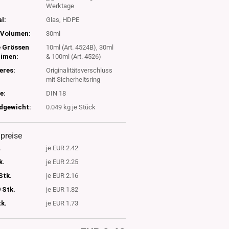
Werktage
l:
Glas, HDPE
Volumen:
30ml
e Grössen
10ml (Art. 4524B), 30ml
timen:
& 100ml (Art. 4526)
eres:
Originalitätsverschluss
mit Sicherheitsring
e:
DIN 18
dgewicht:
0.049
kg je Stück
lpreise
.
je EUR 2.42
k.
je EUR 2.25
Stk.
je EUR 2.16
 Stk.
je EUR 1.82
tk.
je EUR 1.73