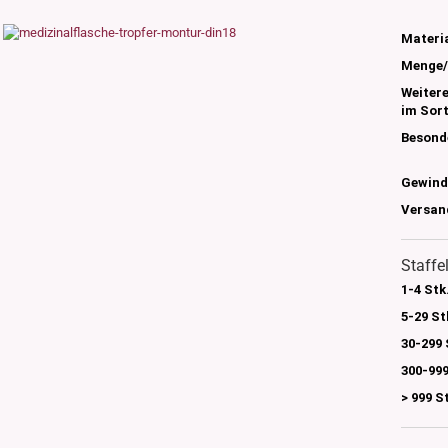
s
nglas
Materia
olettglas
Menge/
Weiter
im Sor
en, 3ml-7ml
Besond
g/ml - 15g/ml
g/ml
Gewind
g/ml
Versan
0g -150g/ml
 DIN18
0-500g/ml
Staffe
20/410
24/410
1-4 Stk
5-29 St
30-299 
300-999
> 999 S