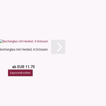
Becherglas mit Henkel, 4 Grössen
Papiertüte, Stehbeutel
Sichtfenster
ab EUR 11.75
EUR 1.3