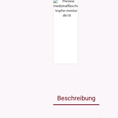
Weissgla
NEU: Grü
MIRON Vi
"Lilly"
"Raoul"
"Miro"
MINI Dos
"Clary"
Inhalt 10
Inhalt 30
Inhalt 50
Inhalt 10
Gewinde DIN18
Gewinde
Inhalt 20
Gewinde 20/410
Gewinde 
Gewinde 24/410
Gewinde 
Gewinde 28/410
Beschreibung