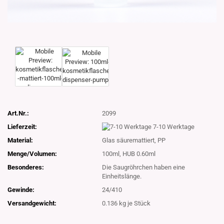
Art.Nr.:
2099
Lieferzeit:
7-10 Werktage
Material:
Glas säuremattiert, PP
Menge/Volumen:
100ml, HUB 0.60ml
Besonderes:
Die Saugröhrchen haben eine
Einheitslänge.
Gewinde:
24/410
Versandgewicht:
0.136
kg je Stück