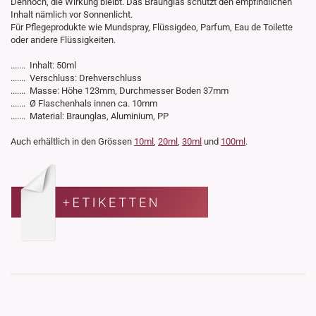
Dennoch, die Wirkung bleibt. Das Braunglas schützt den empfindlichen
Inhalt nämlich vor Sonnenlicht.
Für Pflegeprodukte wie Mundspray, Flüssigdeo, Parfum, Eau de Toilette
oder andere Flüssigkeiten.
....... Inhalt: 50ml
....... Verschluss: Drehverschluss
....... Masse: Höhe 123mm, Durchmesser Boden 37mm
....... Ø Flaschenhals innen ca. 10mm
....... Material: Braunglas, Aluminium, PP
Auch erhältlich in den Grössen
10ml
,
20ml
,
30ml
und
100ml
.