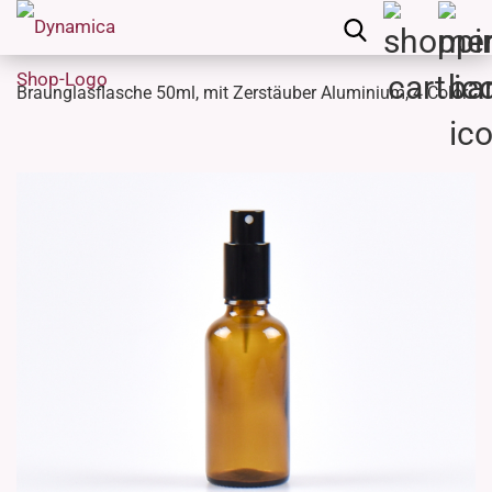
Braunglasflasche 50ml, mit Zerstäuber Aluminium, 4 Color