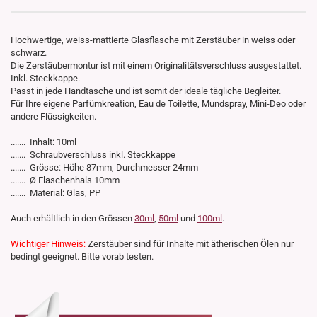
Hochwertige, weiss-mattierte Glasflasche mit Zerstäuber in weiss oder
schwarz.
Die Zerstäubermontur ist mit einem Originalitätsverschluss ausgestattet.
Inkl. Steckkappe.
Passt in jede Handtasche und ist somit der ideale tägliche Begleiter.
Für Ihre eigene Parfümkreation, Eau de Toilette, Mundspray, Mini-Deo oder
andere Flüssigkeiten.
....... Inhalt: 10ml
....... Schraubverschluss inkl. Steckkappe
....... Grösse: Höhe 87mm, Durchmesser 24mm
....... Ø Flaschenhals 10mm
....... Material: Glas, PP
Auch erhältlich in den Grössen
30ml
,
50ml
und
100ml
.
Wichtiger Hinweis:
Zerstäuber sind für Inhalte mit ätherischen Ölen nur
bedingt geeignet. Bitte vorab testen.