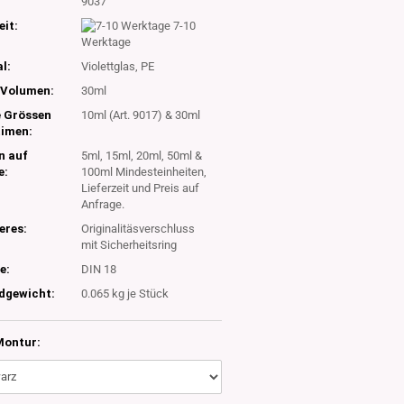
:
9037
eit:
7-10
Werktage
l:
Violettglas, PE
Volumen:
30ml
e Grössen
10ml (Art. 9017) & 30ml
timen:
n auf
5ml, 15ml, 20ml, 50ml &
e:
100ml Mindesteinheiten,
Lieferzeit und Preis auf
Anfrage.
eres:
Originalitäsverschluss
mit Sicherheitsring
e:
DIN 18
dgewicht:
0.065
kg je Stück
Montur: