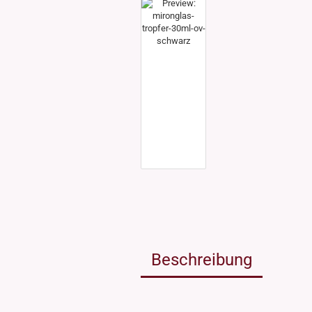
Weissgla
NEU: Grü
MIRON Vi
"Lilly"
"Raoul"
"Miro"
MINI Dos
"Clary"
Inhalt 10
Inhalt 30
Inhalt 50
Inhalt 10
Gewinde DIN18
Gewinde
Inhalt 20
Gewinde 20/410
Gewinde 
Gewinde 24/410
Gewinde 
Gewinde 28/410
Beschreibung