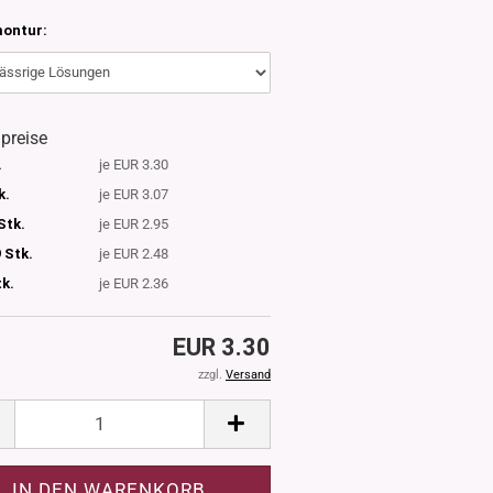
ontur:
lpreise
.
je EUR 3.30
k.
je EUR 3.07
Stk.
je EUR 2.95
 Stk.
je EUR 2.48
tk.
je EUR 2.36
EUR 3.30
zzgl.
Versand