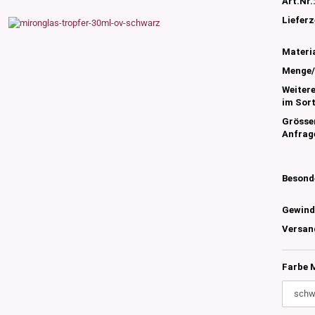
Art.Nr.
s
nglas
Lieferz
olettglas
Materia
Menge/
Weiter
en, 3ml-7ml
im Sor
g/ml - 15g/ml
Grösse
g/ml
Anfrag
g/ml
0g -150g/ml
 DIN18
0-500g/ml
Besond
20/410
24/410
Gewind
Versan
Farbe 