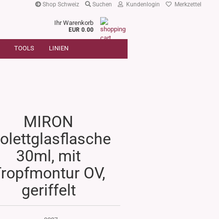
Shop Schweiz
Suchen
Kundenlogin
Merkzettel
Ihr Warenkorb
r
EUR 0.00
SUCHE
oder
TOOLS
LINIEN
Artikelnummer
E-Mail
Passwort
MIRON
iolettglasflasche
Konto erstellen
30ml, mit
Passwort vergessen?
ropfmontur OV,
geriffelt