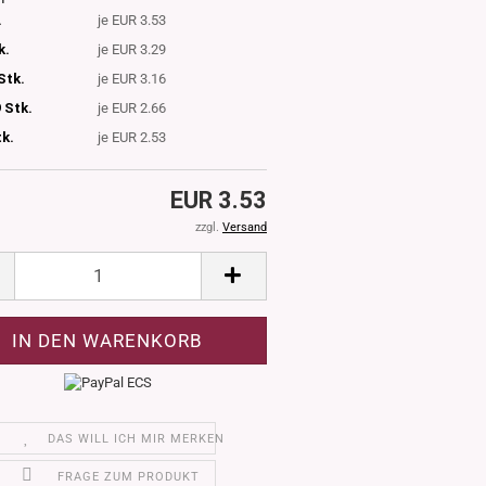
.
je EUR 3.53
k.
je EUR 3.29
Stk.
je EUR 3.16
 Stk.
je EUR 2.66
tk.
je EUR 2.53
EUR 3.53
zzgl.
Versand
DAS WILL ICH MIR MERKEN
FRAGE ZUM PRODUKT