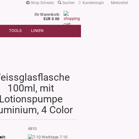
Shop Schweiz
Suchen
Kundenlogin
Merkzettel
Ihr Warenkorb
r
EUR 0.00
SUCHE
oder
TOOLS
LINIEN
Artikelnummer
E-Mail
Passwort
eissglasflasche
100ml, mit
Konto erstellen
Lotionspumpe
Passwort vergessen?
uminium, 4 Color
:
4810
eit:
7-10