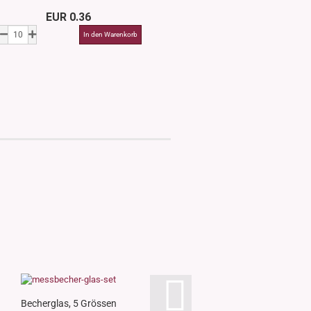
EUR 0.36
EUR 0.3
Becherglas, 5 Grössen
Kunststofftricht