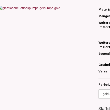
s
nglas
Materia
olettglas
Menge/
Weiter
im Sor
en, 3ml-7ml
g/ml - 15g/ml
Weiter
g/ml
im Sor
g/ml
Besond
0g -150g/ml
 DIN18
0-500g/ml
20/410
Gewind
24/410
Versan
Farbe 
Staffe