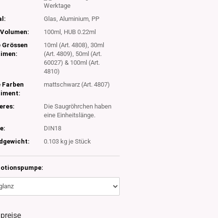
Werktage
l:
Glas, Aluminium, PP
Volumen:
100ml, HUB 0.22ml
e Grössen
10ml (Art. 4808), 30ml
timen:
(Art. 4809), 50ml (Art.
60027) & 100ml (Art.
4810)
e Farben
mattschwarz (Art. 4807)
timent:
eres:
Die Saugröhrchen haben
eine Einheitslänge.
e:
DIN18
dgewicht:
0.103
kg je Stück
Lotionspumpe:
lpreise