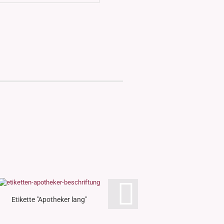
Etikette "Apotheker lang"
Etikette "Eins