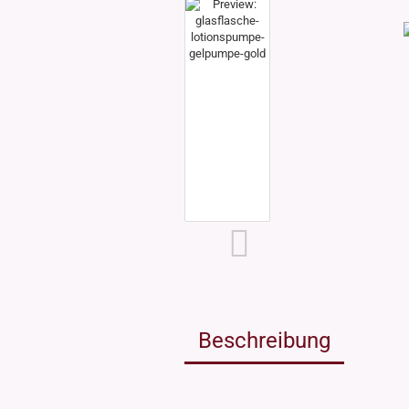
Weissgla
NEU: Grü
MIRON Vi
"Lilly"
"Raoul"
"Miro"
MINI Dos
"Clary"
Inhalt 10
Inhalt 30
Inhalt 50
Inhalt 10
Gewinde DIN18
Gewinde
Inhalt 20
Gewinde 20/410
Gewinde 
Gewinde 24/410
Gewinde 
Gewinde 28/410
Beschreibung