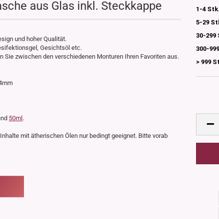
sche aus Glas inkl. Steckkappe
1-4 Stk
5-29 St
30-299 
ign und hoher Qualität.
sifektionsgel, Gesichtsöl etc.
300-999
en Sie zwischen den verschiedenen Monturen Ihren Favoriten aus.
> 999 S
 44mm
nd
50ml
.
nhalte mit ätherischen Ölen nur bedingt geeignet. Bitte vorab