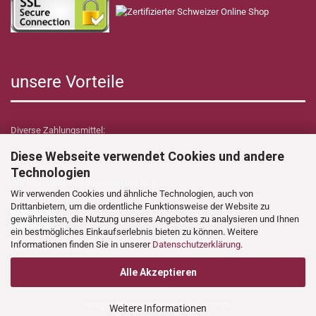
unsere Vorteile
Diverse Zahlungsmittel:
Diese Webseite verwendet Cookies und andere
Technologien
Wir versenden unkompliziert mit GLS.
Wir verwenden Cookies und ähnliche Technologien, auch von
Verzollungs- sowie Zollkosten übernimmt Dynamica Shop für Sie!
Drittanbietern, um die ordentliche Funktionsweise der Website zu
gewährleisten, die Nutzung unseres Angebotes zu analysieren und Ihnen
ein bestmögliches Einkaufserlebnis bieten zu können. Weitere
Informationen finden Sie in unserer
Datenschutzerklärung
.
Folgen Sie uns auf:
Alle Akzeptieren
Shopsoftware
by Gambio.de © 2025
Weitere Informationen