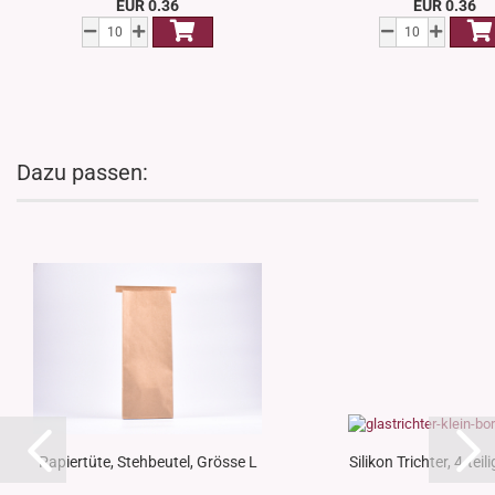
EUR 0.36
EUR 0.36
Dazu passen:
Papiertüte, Stehbeutel, Grösse L
Silikon Trichter, 4-teil