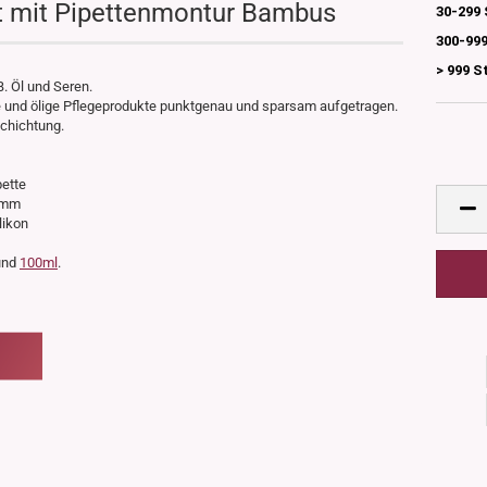
t mit Pipettenmontur Bambus
30-299 
300-999
> 999 S
B. Öl und Seren.
e und ölige Pflegeprodukte punktgenau und sparsam aufgetragen.
chichtung.
pette
25mm
likon
nd
100ml
.