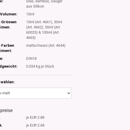
l:
Glas, Bambus, Sauger
aus Silikon
Volumen:
10ml
e Grössen
10ml (Art. 4661), 30ml
timen:
(Art. 4662), 50ml (Art.
60025) & 100ml (Art.
4663)
e Farben
mattschwarz (Art. 4644)
timent:
e:
DIN18
dgewicht:
0.034
kg je Stück
wählen:
lpreise
.
je EUR 2.88
k.
je EUR 2.68