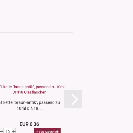
Etikette "braun-antik", passend zu
Etikette "An
10ml DIN18...
EUR 0.36
EUR 0.3