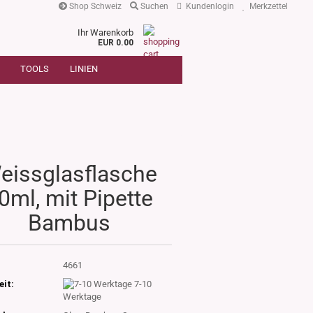
Shop Schweiz
Suchen
Kundenlogin
Merkzettel
Ihr Warenkorb
r
EUR 0.00
SUCHE
oder
TOOLS
LINIEN
Artikelnummer
E-Mail
Passwort
eissglasflasche
0ml, mit Pipette
Konto erstellen
Bambus
Passwort vergessen?
:
4661
eit:
7-10
Werktage