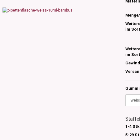
s
Materia
nglas
Menge/
olettglas
Weiter
im Sor
en, 3ml-7ml
g/ml - 15g/ml
Weiter
im Sor
g/ml
Gewind
g/ml
0g -150g/ml
Versan
 DIN18
0-500g/ml
20/410
Gummi 
24/410
Staffe
1-4 Stk
5-29 St