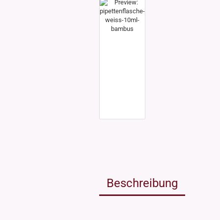
Weissgla
NEU: Grü
MIRON Vi
"Lilly"
"Raoul"
"Miro"
MINI Dos
"Clary"
Inhalt 10
Inhalt 30
Inhalt 50
Inhalt 10
Gewinde DIN18
Gewinde
Inhalt 20
Gewinde 20/410
Gewinde 
Gewinde 24/410
Gewinde 
Gewinde 28/410
Beschreibung