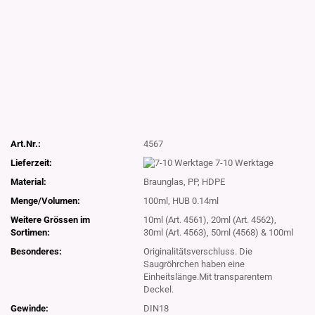
Art.Nr.:
4567
Lieferzeit:
7-10 Werktage
Material:
Braunglas, PP, HDPE
Menge/Volumen:
100ml, HUB 0.14ml
Weitere Grössen im
10ml (Art. 4561), 20ml (Art. 4562),
Sortimen:
30ml (Art. 4563), 50ml (4568) & 100ml
Besonderes:
Originalitätsverschluss. Die
Saugröhrchen haben eine
Einheitslänge.Mit transparentem
Deckel.
Gewinde:
DIN18