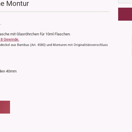
ne Montur
.
lasche mit Glasröhrchen für 10ml Flaschen.
18 Gewinde.
ubdeckel aus Bambus (Art. 4580) und Monturen mit Originalitätsverschluss
oden 40mm