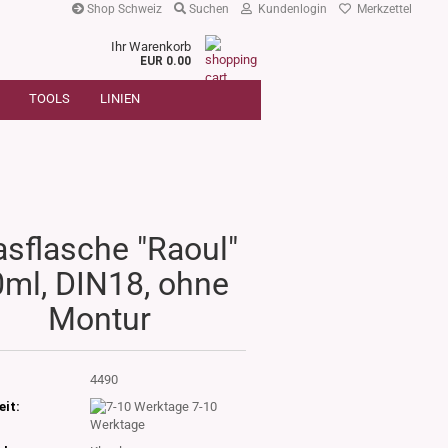
Shop Schweiz
Suchen
Kundenlogin
Merkzettel
Ihr Warenkorb
r
EUR 0.00
SUCHE
oder
TOOLS
LINIEN
Artikelnummer
E-Mail
Passwort
asflasche "Raoul"
ml, DIN18, ohne
Konto erstellen
Montur
Passwort vergessen?
:
4490
eit:
7-10
Werktage