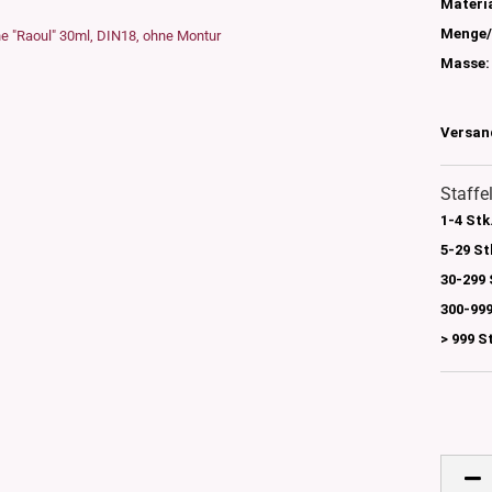
s
Materia
nglas
Menge/
olettglas
Masse:
Versan
en, 3ml-7ml
g/ml - 15g/ml
Staffe
g/ml
1-4 Stk
g/ml
0g -150g/ml
5-29 St
 DIN18
0-500g/ml
30-299 
20/410
300-999
24/410
> 999 S