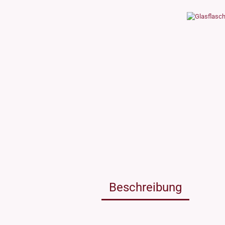
Weissgla
NEU: Grü
MIRON Vi
"Lilly"
"Raoul"
"Miro"
MINI Dos
"Clary"
Inhalt 10
Inhalt 30
Inhalt 50
Inhalt 10
Gewinde DIN18
Gewinde
Inhalt 20
Gewinde 20/410
Gewinde 
Gewinde 24/410
Gewinde 
Gewinde 28/410
Beschreibung