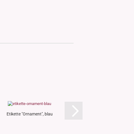
Etikette "Ornament", blau
Etikette "Ornamen