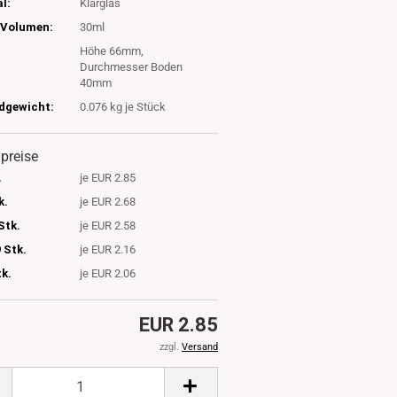
l:
Klarglas
Volumen:
30ml
Höhe 66mm,
Durchmesser Boden
40mm
dgewicht:
0.076
kg je Stück
lpreise
.
je EUR 2.85
k.
je EUR 2.68
Stk.
je EUR 2.58
 Stk.
je EUR 2.16
tk.
je EUR 2.06
EUR 2.85
zzgl.
Versand