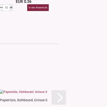
EUR 0.36
EUR 0.3
Papiertüte, Stehbeutel, Grösse S
Nasenspray-Zer
Originalitätsvers