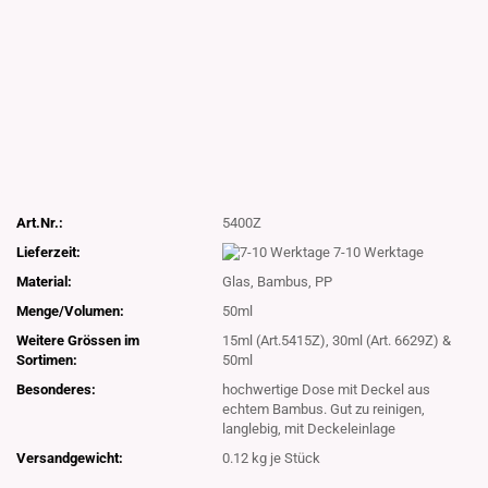
Art.Nr.:
5400Z
Lieferzeit:
7-10 Werktage
Material:
Glas, Bambus, PP
Menge/Volumen:
50ml
Weitere Grössen im
15ml (Art.5415Z), 30ml (Art. 6629Z) &
Sortimen:
50ml
Besonderes:
hochwertige Dose mit Deckel aus
echtem Bambus. Gut zu reinigen,
langlebig, mit Deckeleinlage
Versandgewicht:
0.12
kg je Stück