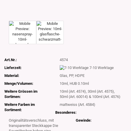
Art.Nr.:
4574
Lieferzeit:
7-10 Werktage
Material:
Glas, PP, HDPE
Menge/Volumen:
10ml, HUB 0.10ml
Weitere Grössen im
10ml (Art. 4574), 30ml (Art. 4575),
Sortimen:
50ml (Art. 60014) & 100ml (Art. 4576)
Weitere Farben im
mattweiss (Art. 4584)
Sortiment:
Besonderes:
Originalitätsverschluss, mit
Gewinde:
transparenter Steckkappe Die
Saugröhrchen haben eine