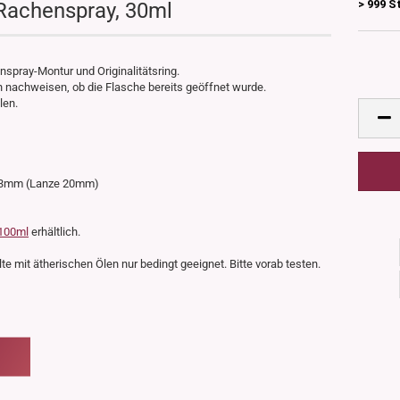
> 999 S
 Rachenspray, 30ml
spray-Montur und Originalitätsring.
ch nachweisen, ob die Flasche bereits geöffnet wurde.
len.
 33mm (Lanze 20mm)
100ml
erhältlich.
te mit ätherischen Ölen nur bedingt geeignet. Bitte vorab testen.