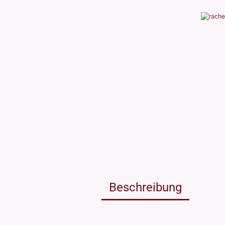
Weissgla
NEU: Grü
MIRON Vi
"Lilly"
"Raoul"
"Miro"
MINI Dos
"Clary"
Inhalt 10
Inhalt 30
Inhalt 50
Inhalt 10
Gewinde DIN18
Gewinde
Inhalt 20
Gewinde 20/410
Gewinde 
Gewinde 24/410
Gewinde 
Gewinde 28/410
Beschreibung