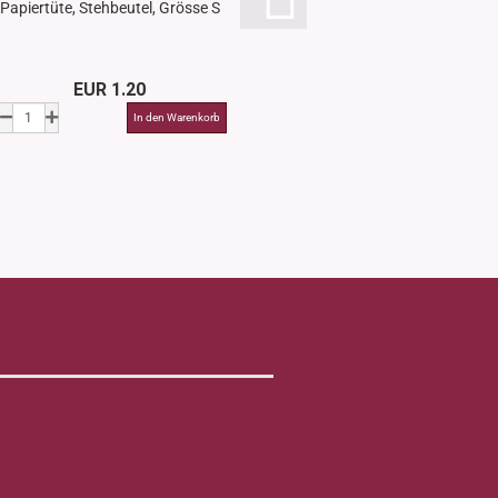
Papiertüte, Stehbeutel, Grösse S
Messzylinder in 
EUR 1.20
ab EUR 7