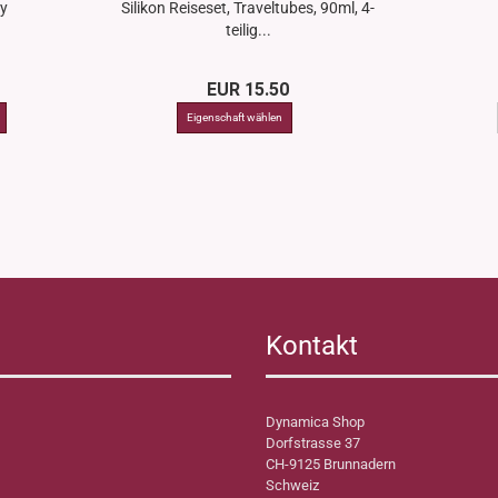
ty
Silikon Reiseset, Traveltubes, 90ml, 4-
teilig...
EUR 15.50
Kontakt
Dynamica Shop
Dorfstrasse 37
CH-9125 Brunnadern
Schweiz