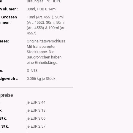
l:
Braunglas, PP, HDPE
Volumen:
30ml, HUB 0.14ml
e Grössen
10ml (Art. 4551), 20ml
timen:
(Art. 4552), 30ml, 50ml
(Art. 4558) & 100ml (Art.
4557)
eres:
Originalitätsverschluss.
Mit transparenter
Steckkappe. Die
Saugröhrchen haben
eine Einheitslänge.
e:
DIN18
dgewicht:
0.056
kg je Stück
lpreise
.
je EUR 3.44
k.
je EUR 3.18
Stk.
je EUR 3.06
 Stk.
je EUR 2.57