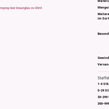
s
Materia
nglas
Menge/
olettglas
Weiter
im Sor
en, 3ml-7ml
Besond
g/ml - 15g/ml
g/ml
g/ml
0g -150g/ml
Gewind
 DIN18
0-500g/ml
20/410
Versan
24/410
Staffe
1-4 Stk
5-29 St
30-299 
300-999