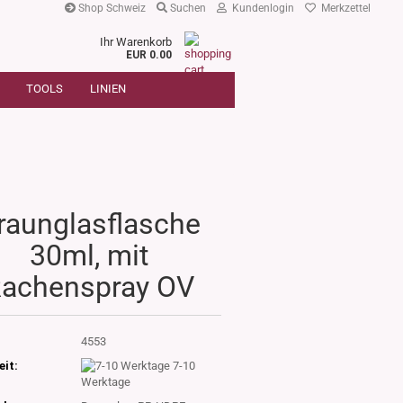
Shop Schweiz
Suchen
Kundenlogin
Merkzettel
Ihr Warenkorb
r
EUR 0.00
SUCHE
oder
TOOLS
LINIEN
Artikelnummer
E-Mail
Passwort
raunglasflasche
30ml, mit
Konto erstellen
achenspray OV
Passwort vergessen?
:
4553
eit:
7-10
Werktage