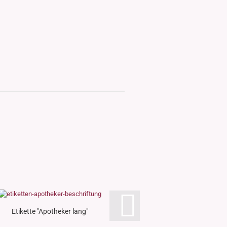
Etikette "Apotheker lang"
Etikette "Eins