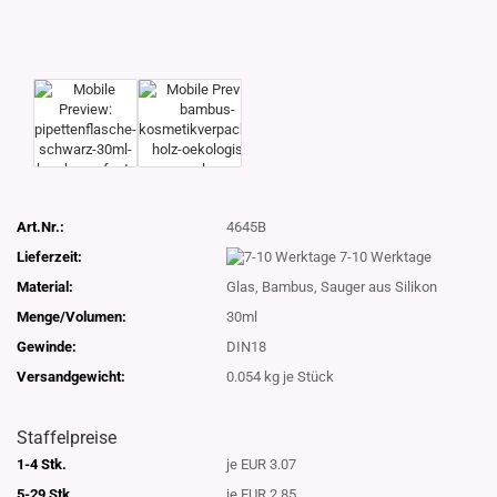
Art.Nr.:
4645B
Lieferzeit:
7-10 Werktage
Material:
Glas, Bambus, Sauger aus Silikon
Menge/Volumen:
30ml
Gewinde:
DIN18
Versandgewicht:
0.054
kg je Stück
Staffelpreise
1-4 Stk.
je EUR 3.07
5-29 Stk.
je EUR 2.85