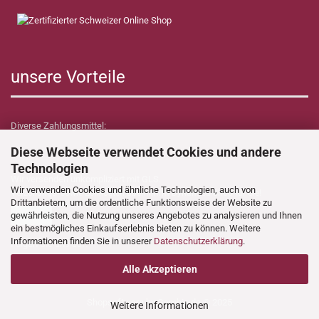
unsere Vorteile
Diverse Zahlungsmittel:
Diese Webseite verwendet Cookies und andere
Technologien
Wir versenden unkompliziert mit GLS.
Wir verwenden Cookies und ähnliche Technologien, auch von
Verzollungs- sowie Zollkosten übernimmt Dynamica Shop für Sie!
Drittanbietern, um die ordentliche Funktionsweise der Website zu
gewährleisten, die Nutzung unseres Angebotes zu analysieren und Ihnen
ein bestmögliches Einkaufserlebnis bieten zu können. Weitere
Informationen finden Sie in unserer
Datenschutzerklärung
.
Folgen Sie uns auf:
Alle Akzeptieren
Shopsoftware
by Gambio.de © 2025
Weitere Informationen