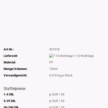
Art.Nr.:
50101B
Lieferzeit:
7-10 Werktage
Material:
PP
Menge/Volumen:
100ml
Versandgewicht:
0.016
kg je Stück
Staffelpreise
1-4 Stk.
je EUR 1.49
5-29 Stk.
je EUR 1.39
30-299 Stk.
je EUR 1.35