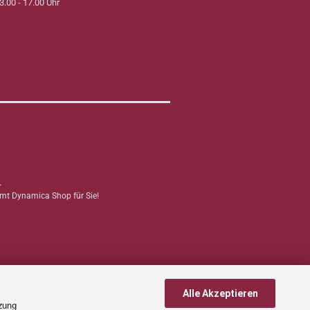
3.00 - 17.00 Uhr
.
mmt Dynamica Shop für Sie!
Alle Akzeptieren
tzung