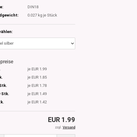
e:
DIN18
dgewicht:
0.027
kg je Stück
wählen:
lpreise
.
je EUR 1.99
k.
je EUR 1.85
Stk.
je EUR 1.78
 Stk.
je EUR 1.49
tk.
je EUR 1.42
EUR 1.99
zzgl.
Versand