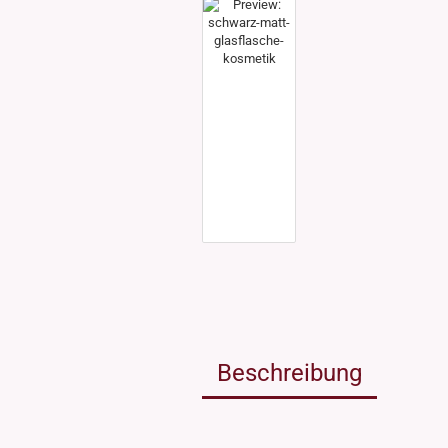
Weissgla
NEU: Grü
MIRON Vi
"Lilly"
"Raoul"
"Miro"
MINI Dos
"Clary"
Inhalt 10
Inhalt 30
Inhalt 50
Inhalt 10
Gewinde DIN18
Gewinde
Inhalt 20
Gewinde 20/410
Gewinde 
Gewinde 24/410
Gewinde 
Gewinde 28/410
Beschreibung