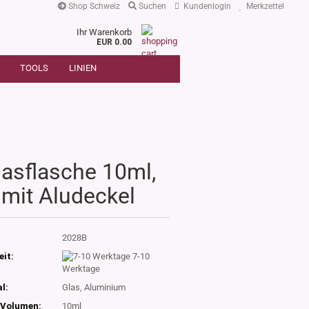
Shop Schweiz
Suchen
Kundenlogin
Merkzettel
Ihr Warenkorb
r
EUR 0.00
SUCHE
oder
TOOLS
LINIEN
Artikelnummer
E-Mail
Passwort
lasflasche 10ml,
mit Aludeckel
Konto erstellen
Passwort vergessen?
:
2028B
eit:
7-10
Werktage
l:
Glas, Aluminium
Volumen:
10ml