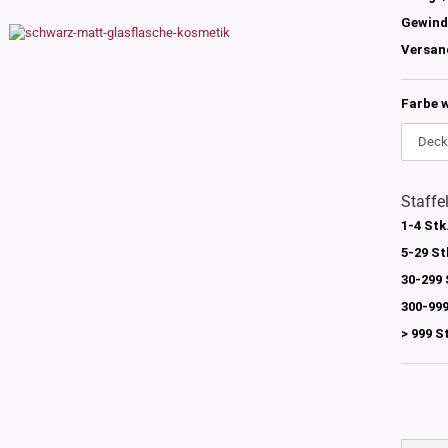
s
Gewind
nglas
Versan
olettglas
Farbe 
en, 3ml-7ml
g/ml - 15g/ml
g/ml
Staffe
g/ml
1-4 Stk
0g -150g/ml
 DIN18
0-500g/ml
5-29 St
20/410
30-299 
24/410
300-999
> 999 S