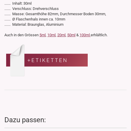
....... Inhalt: 30ml
....... Verschluss: Drehverschluss
....... Masse: Gesamthöhe 82mm, Durchmesser Boden 30mm,
....... Ø Flaschenhals innen ca. 10mm
....... Material: Braunglas, Aluminium
Auch in den Grössen
5ml
,
10ml
,
20ml
,
50ml
&
100ml
erhlältlich.
Dazu passen: