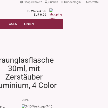
Shop Schweiz
Suchen
Kundenlogin
Merkzettel
Ihr Warenkorb
r
EUR 0.00
SUCHE
oder
TOOLS
LINIEN
Artikelnummer
E-Mail
Passwort
raunglasflasche
30ml, mit
Konto erstellen
Zerstäuber
Passwort vergessen?
uminium, 4 Color
:
2024
eit:
7-10