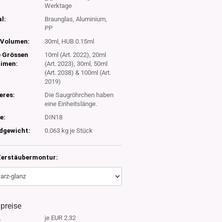
Werktage
l:
Braunglas, Aluminium,
PP
Volumen:
30ml, HUB 0.15ml
e Grössen
10ml (Art. 2022), 20ml
timen:
(Art. 2023), 30ml, 50ml
(Art. 2038) & 100ml (Art.
2019)
eres:
Die Saugröhrchen haben
eine Einheitslänge.
e:
DIN18
dgewicht:
0.063
kg je Stück
Zerstäubermontur:
lpreise
.
je EUR 2.32