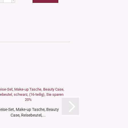
eise-Set, Make-up Tasche, Beauty
Papiertüte, Stehbeutel
Case, Reisebeutel,...
Sichtfenster