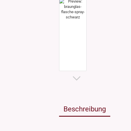
Weissgla
NEU: Grü
MIRON Vi
"Lilly"
"Raoul"
"Miro"
MINI Dos
"Clary"
Inhalt 10
Inhalt 30
Inhalt 50
Inhalt 10
Gewinde DIN18
Gewinde
Inhalt 20
Gewinde 20/410
Gewinde 
Gewinde 24/410
Gewinde 
Gewinde 28/410
Beschreibung