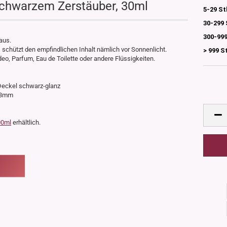
schwarzem Zerstäuber, 30ml
5-29 St
30-299 
300-999
aus.
 schützt den empfindlichen Inhalt nämlich vor Sonnenlicht.
> 999 S
eo, Parfum, Eau de Toilette oder andere Flüssigkeiten.
d Deckel schwarz-glanz
 33mm
00ml
erhältlich.