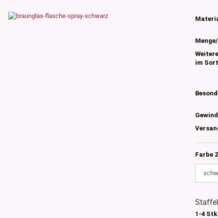
s
nglas
Materia
olettglas
Menge/
Weiter
im Sor
en, 3ml-7ml
g/ml - 15g/ml
g/ml
Besond
g/ml
0g -150g/ml
Gewind
 DIN18
0-500g/ml
20/410
Versan
24/410
Farbe 
Staffe
1-4 Stk