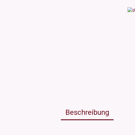
Weissgla
NEU: Grü
MIRON Vi
"Lilly"
"Raoul"
"Miro"
MINI Dos
"Clary"
Inhalt 10
Inhalt 30
Inhalt 50
Inhalt 10
Gewinde DIN18
Gewinde
Inhalt 20
Gewinde 20/410
Gewinde 
Gewinde 24/410
Gewinde 
Gewinde 28/410
Beschreibung