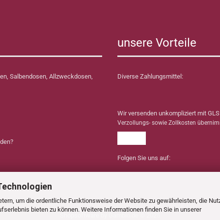
unsere Vorteile
en, Salbendosen, Allzweckdosen,
Diverse Zahlungsmittel:
Wir versenden unkompliziert mit GLS
Verzollungs- sowie Zollkosten überni
nden?
Folgen Sie uns auf:
Technologien
tern, um die ordentliche Funktionsweise der Website zu gewährleisten, die Nu
serlebnis bieten zu können. Weitere Informationen finden Sie in unserer
Shopsoftware
by Gambio.de © 2025