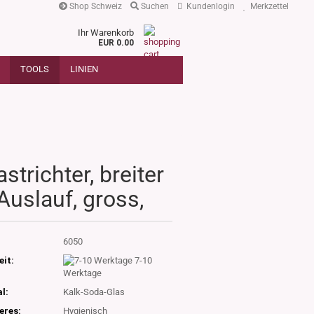
Shop Schweiz
Suchen
Kundenlogin
Merkzettel
Ihr Warenkorb
r
EUR 0.00
SUCHE
oder
TOOLS
LINIEN
Artikelnummer
E-Mail
Passwort
astrichter, breiter
Auslauf, gross,
Konto erstellen
Passwort vergessen?
:
6050
eit:
7-10
Werktage
l:
Kalk-Soda-Glas
eres:
Hygienisch