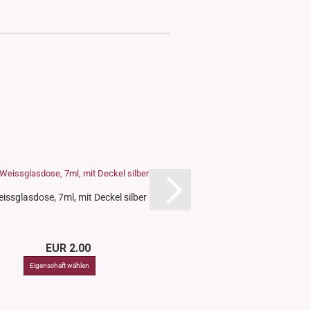
issglasdose, 7ml, mit Deckel silber
Weissglasdose, 7ml, m
EUR 2.00
EUR 2.0