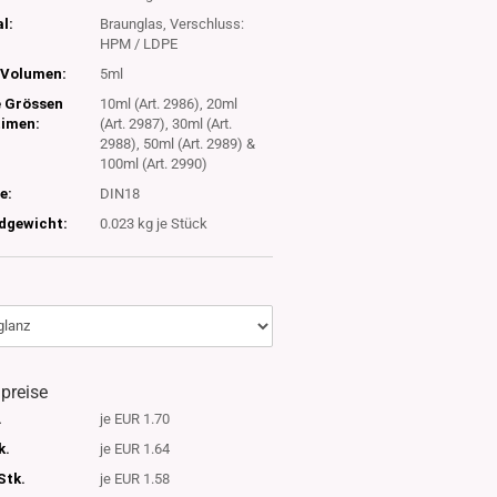
l:
Braunglas, Verschluss:
HPM / LDPE
Volumen:
5ml
e Grössen
10ml (Art. 2986), 20ml
timen:
(Art. 2987), 30ml (Art.
2988), 50ml (Art. 2989) &
100ml (Art. 2990)
e:
DIN18
dgewicht:
0.023
kg je Stück
lpreise
.
je EUR 1.70
k.
je EUR 1.64
Stk.
je EUR 1.58