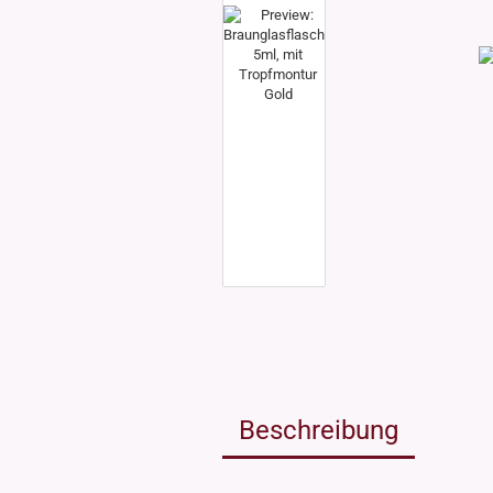
Weissgla
NEU: Grü
MIRON Vi
"Lilly"
"Raoul"
"Miro"
MINI Dos
"Clary"
Inhalt 10
Inhalt 30
Inhalt 50
Inhalt 10
Gewinde DIN18
Gewinde
Inhalt 20
Gewinde 20/410
Gewinde 
Gewinde 24/410
Gewinde 
Gewinde 28/410
Beschreibung