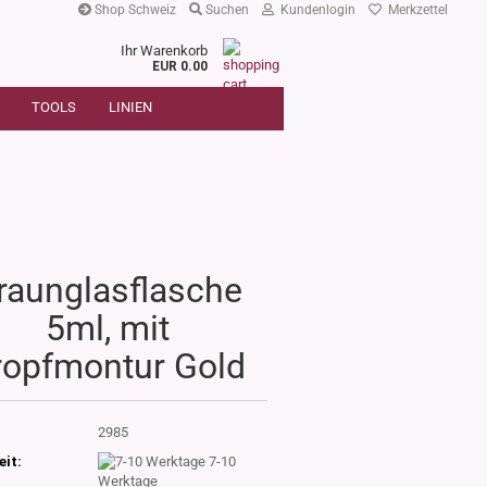
Shop Schweiz
Suchen
Kundenlogin
Merkzettel
Ihr Warenkorb
r
EUR 0.00
SUCHE
oder
TOOLS
LINIEN
Artikelnummer
E-Mail
Passwort
raunglasflasche
Konto erstellen
5ml, mit
Passwort vergessen?
ropfmontur Gold
:
2985
eit:
7-10
Werktage