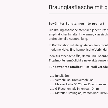
Braunglasflasche mit 
Bewährter Schutz, neu interpretiert
Die Braunglasflasche steht seit jeher für 
empfindlicher Inhalte. Ihr warmer, klassisc
professionelle Ausstrahlung.
In Kombination mit der goldenen Tropfmontu
moderne Note. Eine harmonische Verbindung
Ideal für ätherische Öle, Seren und Essenze
Tropfmontur ermöglicht eine exakte Anwend
Für bewährte Qualität – stilvoll verede
....... Inhalt: 5ml
....... Verschluss: Drehverschluss
....... Masse: Höhe 54.20mm, Durchmesse
....... Ø Flaschenhals innen ca. 10mm
....... Material: Braunglas, Verschluss: HPM