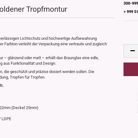
300-999
goldener Tropfmontur
> 999 S
zuverlässigen Lichtschutz und hochwertige Aufbewahrung
her Farbton verleiht der Verpackung eine vertraute und zugleich
r – glänzend oder matt – erhält das Braunglas eine edle,
 aus Funktionalität und Design.
n, die geschützt und präzise dosiert werden sollen. Die
ung, Tropfen für Tropfen.
lt.
r 22mm (Deckel 25mm)
 / LDPE