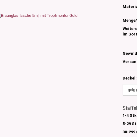
s
Materia
nglas
olettglas
Menge/
Weiter
im Sor
en, 3ml-7ml
g/ml - 15g/ml
Gewind
g/ml
Versan
g/ml
0g -150g/ml
 DIN18
0-500g/ml
Deckel:
20/410
24/410
Staffe
1-4 Stk
5-29 St
30-299 