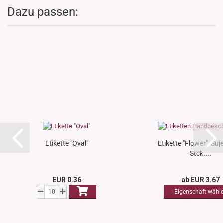
Dazu passen:
Etikette "Oval"
Etikette "Flower", Suje
Stck....
EUR 0.36
ab EUR 3.67