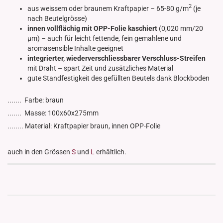
2
aus weissem oder braunem Kraftpapier – 65-80 g/m
(je
nach Beutelgrösse)
innen vollflächig mit OPP-Folie kaschiert
(0,020 mm/20
µm) – auch für leicht fettende, fein gemahlene und
aromasensible Inhalte geeignet
integrierter, wiederverschliessbarer Verschluss-Streifen
mit Draht – spart Zeit und zusätzliches Material
gute Standfestigkeit des gefüllten Beutels dank Blockboden
....... Farbe: braun
....... Masse: 100x60x275mm
........ Material: Kraftpapier braun, innen OPP-Folie
auch in den Grössen
S
und
L
erhältlich.